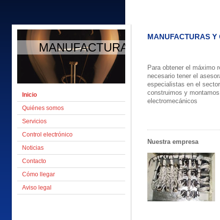
MANUFACTURAS Y C
MANUFACTURAS Y CABLEADOS 
Para obtener el máximo r
necesario tener el aseso
especialistas en el sector
construimos y montamos t
Inicio
electromecánicos
Quiénes somos
Servicios
Control electrónico
Nuestra empresa
Noticias
Contacto
Cómo llegar
Aviso legal