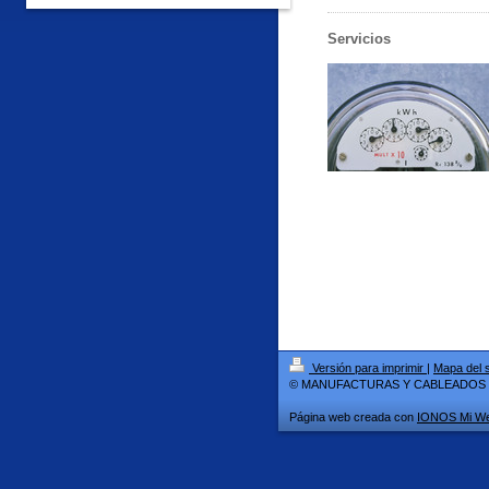
Servicios
Versión para imprimir
|
Mapa del s
© MANUFACTURAS Y CABLEADOS F
Página web creada con
IONOS Mi W