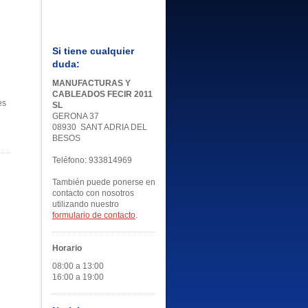
Si tiene cualquier
duda:
MANUFACTURAS Y
CABLEADOS FECIR 2011
es
SL
GERONA 37
08930 SANT ADRIA DEL
BESOS
Teléfono: 933814969
También puede ponerse en
contacto con nosotros
utilizando nuestro
formulario de contacto
.
Horario
08:00 a 13:00
16:00 a 19:00