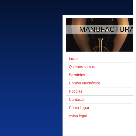
MANUFACTURAS 
Inicio
Quiénes somos
Servicios
Control electrónico
Noticias
Contacto
Cómo llegar
Aviso legal